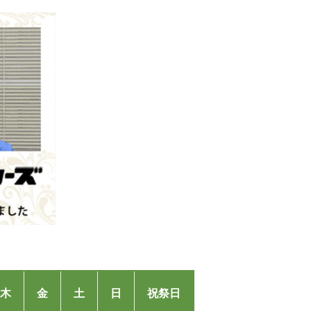
木
⾦
⼟
⽇
祝祭⽇