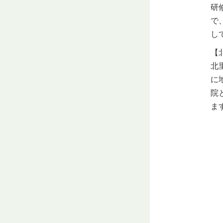
研
で
し
【
北
に
院
ま