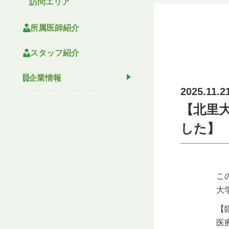
訪問エリア
所属医師紹介
スタッフ紹介
企業情報
2025.11.2
【北里
した】
こ
大
【
医