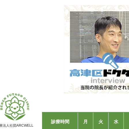
診療時間
⽉
火
水
療法⼈社団ARCWELL