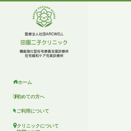
医療法⼈社団ARCWELL
⽥園⼆⼦クリニック
機能強化型在宅療養支援診療所
在宅緩和ケア充実診療所
ホーム
初めての⽅へ
ご利⽤について
クリニックについて